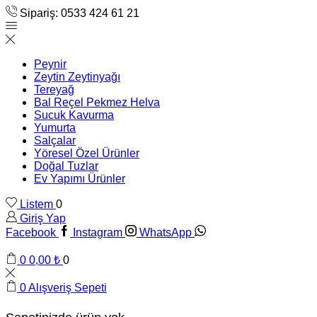
Sipariş: 0533 424 61 21
Peynir
Zeytin Zeytinyağı
Tereyağ
Bal Reçel Pekmez Helva
Sucuk Kavurma
Yumurta
Salçalar
Yöresel Özel Ürünler
Doğal Tuzlar
Ev Yapımı Ürünler
Listem
0
Giriş Yap
Facebook
Instagram
WhatsApp
0
0,00
₺
0
0
Alışveriş Sepeti