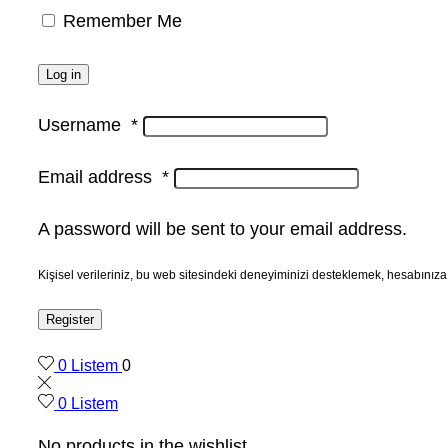
Remember Me
Log in
Username
*
Email address
*
A password will be sent to your email address.
Kişisel verileriniz, bu web sitesindeki deneyiminizi desteklemek, hesabınıza
Register
0
Listem
0
0
Listem
No products in the wishlist.