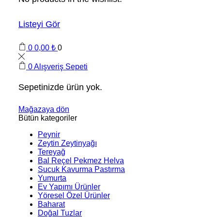
Listeyi Gör
0
0,00
₺
0
0
Alışveriş Sepeti
Sepetinizde ürün yok.
Mağazaya dön
Bütün kategoriler
Peynir
Zeytin Zeytinyağı
Tereyağ
Bal Reçel Pekmez Helva
Sucuk Kavurma Pastırma
Yumurta
Ev Yapımı Ürünler
Yöresel Özel Ürünler
Baharat
Doğal Tuzlar