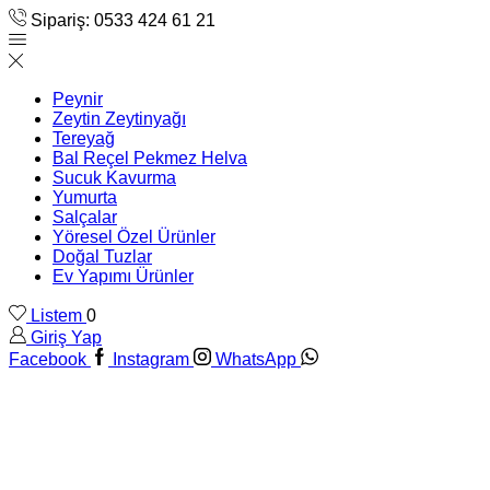
Sipariş: 0533 424 61 21
Peynir
Zeytin Zeytinyağı
Tereyağ
Bal Reçel Pekmez Helva
Sucuk Kavurma
Yumurta
Salçalar
Yöresel Özel Ürünler
Doğal Tuzlar
Ev Yapımı Ürünler
Listem
0
Giriş Yap
Facebook
Instagram
WhatsApp