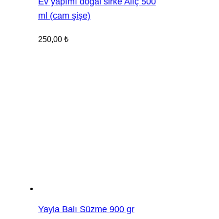
Ev yapımı doğal sirke Alıç 500
ml (cam şişe)
250,00
₺
Yayla Balı Süzme 900 gr