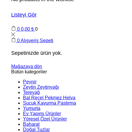
Listeyi Gör
0
0,00
₺
0
0
Alışveriş Sepeti
Sepetinizde ürün yok.
Mağazaya dön
Bütün kategoriler
Peynir
Zeytin Zeytinyağı
Tereyağ
Bal Reçel Pekmez Helva
Sucuk Kavurma Pastırma
Yumurta
Ev Yapımı Ürünler
Yöresel Özel Ürünler
Baharat
Doğal Tuzlar