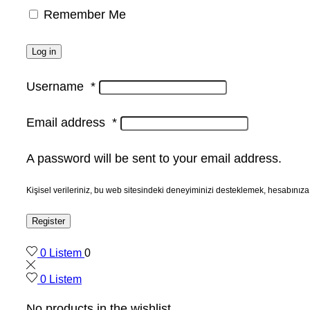
Remember Me
Log in
Username
*
Email address
*
A password will be sent to your email address.
Kişisel verileriniz, bu web sitesindeki deneyiminizi desteklemek, hesabınıza
Register
0
Listem
0
0
Listem
No products in the wishlist.