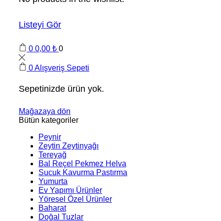
Listeyi Gör
0
0,00
₺
0
0
Alışveriş Sepeti
Sepetinizde ürün yok.
Mağazaya dön
Bütün kategoriler
Peynir
Zeytin Zeytinyağı
Tereyağ
Bal Reçel Pekmez Helva
Sucuk Kavurma Pastırma
Yumurta
Ev Yapımı Ürünler
Yöresel Özel Ürünler
Baharat
Doğal Tuzlar