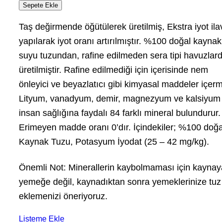
Sepete Ekle
Taş değirmende öğütülerek üretilmiş, Ekstra iyot ila
yapılarak iyot oranı artırılmıştır. %100 doğal kaynak
suyu tuzundan, rafine edilmeden sera tipi havuzlar
üretilmiştir. Rafine edilmediği için içerisinde nem
önleyici ve beyazlatıcı gibi kimyasal maddeler içer
Lityum, vanadyum, demir, magnezyum ve kalsiyum 
insan sağlığına faydalı 84 farklı mineral bulundurur.
Erimeyen madde oranı 0’dır. İçindekiler; %100 doğa
Kaynak Tuzu, Potasyum İyodat (25 – 42 mg/kg).
Önemli Not: Minerallerin kaybolmaması için kayna
yemeğe değil, kaynadıktan sonra yemeklerinize tuz
eklemenizi öneriyoruz.
Listeme Ekle