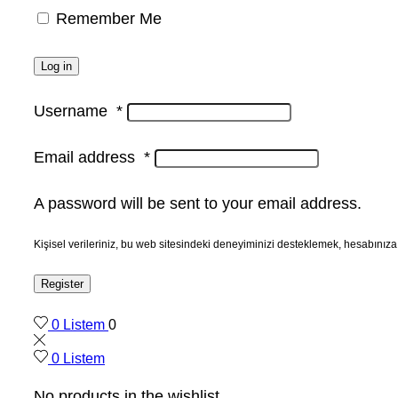
Remember Me
Log in
Username
*
Email address
*
A password will be sent to your email address.
Kişisel verileriniz, bu web sitesindeki deneyiminizi desteklemek, hesabınıza
Register
0
Listem
0
0
Listem
No products in the wishlist.