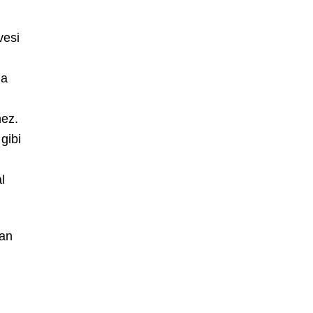
vesi
da
mez.
gibi
l
yan