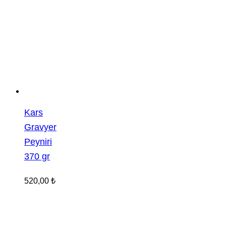
Kars
Gravyer
Peyniri
370 gr
520,00
₺