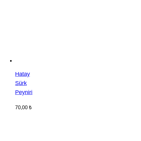
Hatay
Sürk
Peyniri
70,00
₺