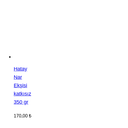
Hatay
Nar
Ekşisi
katkısız
350 gr
170,00
₺