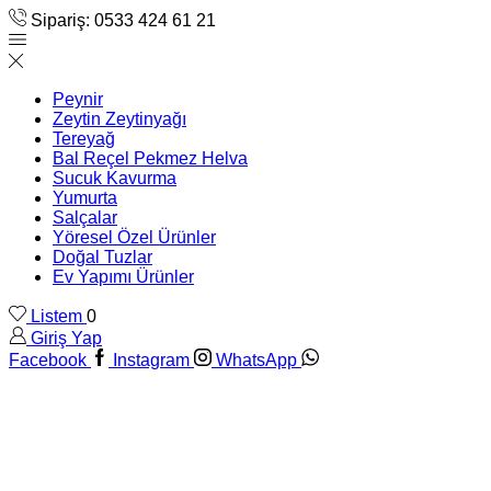
Sipariş: 0533 424 61 21
Peynir
Zeytin Zeytinyağı
Tereyağ
Bal Reçel Pekmez Helva
Sucuk Kavurma
Yumurta
Salçalar
Yöresel Özel Ürünler
Doğal Tuzlar
Ev Yapımı Ürünler
Listem
0
Giriş Yap
Facebook
Instagram
WhatsApp