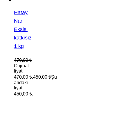
Hatay
Nar
Ekşisi
katkısız
1 kg
470,00
₺
Orijinal
fiyat:
470,00 ₺.
450,00
₺
Şu
andaki
fiyat:
450,00 ₺.