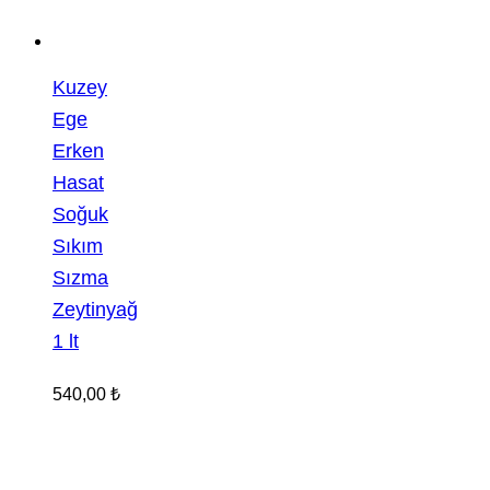
Kuzey
Ege
Erken
Hasat
Soğuk
Sıkım
Sızma
Zeytinyağ
1 lt
540,00
₺