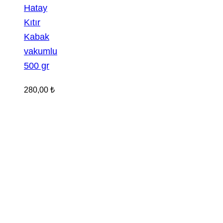
Hatay
Kıtır
Kabak
vakumlu
500 gr
280,00
₺