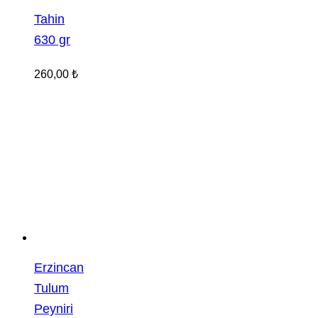
Tahin
630 gr
260,00
₺
Erzincan
Tulum
Peyniri