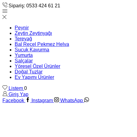
Sipariş: 0533 424 61 21
Peynir
Zeytin Zeytinyağı
Tereyağ
Bal Reçel Pekmez Helva
Sucuk Kavurma
Yumurta
Salçalar
Yöresel Özel Ürünler
Doğal Tuzlar
Ev Yapımı Ürünler
Listem
0
Giriş Yap
Facebook
Instagram
WhatsApp