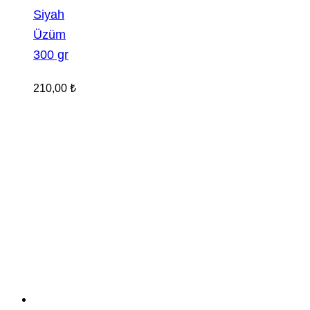
Siyah
Üzüm
300 gr
210,00
₺