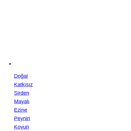
Doğal
Katkısız
Şirden
Mayalı
Ezine
Peyniri
Koyun