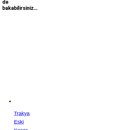
de
bakabilirsiniz…
Trakya
Eski