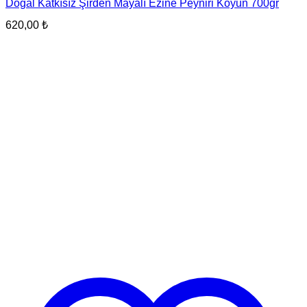
Doğal Katkısız Şirden Mayalı Ezine Peyniri Koyun 700gr
620,00
₺