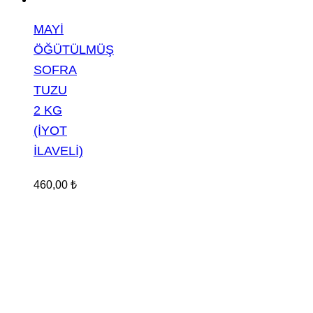
MAYİ
ÖĞÜTÜLMÜŞ
SOFRA
TUZU
2 KG
(İYOT
İLAVELİ)
460,00
₺