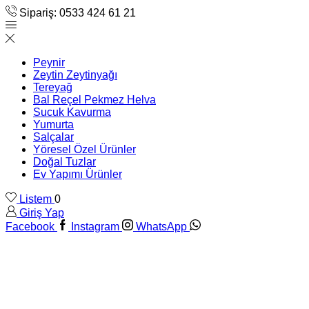
Sipariş: 0533 424 61 21
Peynir
Zeytin Zeytinyağı
Tereyağ
Bal Reçel Pekmez Helva
Sucuk Kavurma
Yumurta
Salçalar
Yöresel Özel Ürünler
Doğal Tuzlar
Ev Yapımı Ürünler
Listem
0
Giriş Yap
Facebook
Instagram
WhatsApp