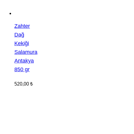
Zahter
Dağ
Kekiği
Salamura
Antakya
850 gr
520,00
₺