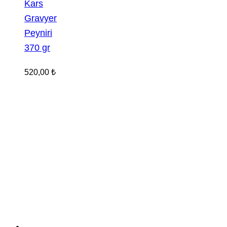
Kars
Gravyer
Peyniri
370 gr
520,00
₺