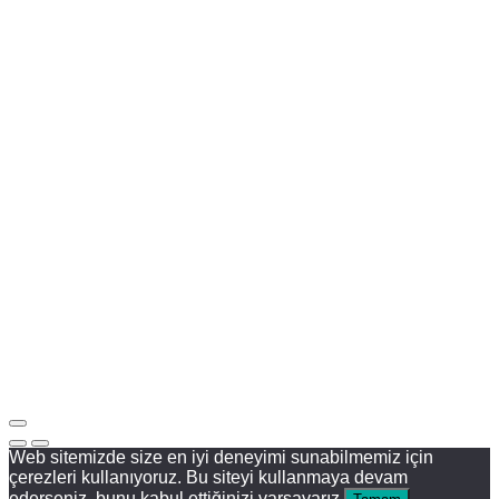
Web sitemizde size en iyi deneyimi sunabilmemiz için
çerezleri kullanıyoruz. Bu siteyi kullanmaya devam
ederseniz, bunu kabul ettiğinizi varsayarız.