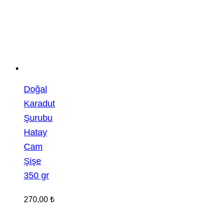
Doğal
Karadut
Şurubu
Hatay
Cam
Şişe
350 gr
270,00
₺