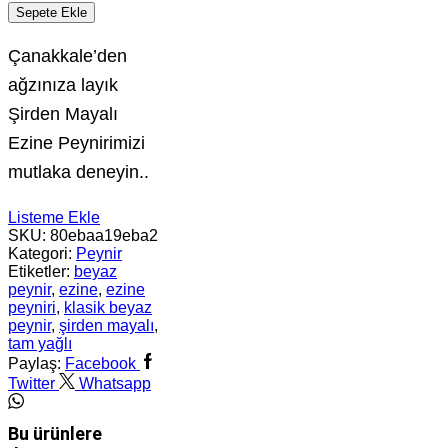
Sepete Ekle
Çanakkale’den
ağzınıza layık
Şirden Mayalı
Ezine Peynirimizi
mutlaka deneyin..
Listeme Ekle
SKU:
80ebaa19eba2
Kategori:
Peynir
Etiketler:
beyaz
peynir
,
ezine
,
ezine
peyniri
,
klasik beyaz
peynir
,
şirden mayalı
,
tam yağlı
Paylaş:
Facebook
Twitter
Whatsapp
Bu ürünlere