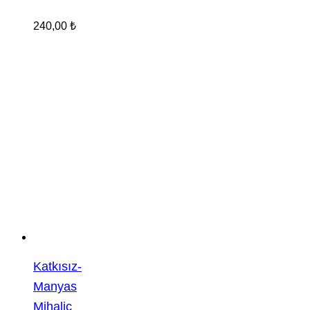
240,00
₺
Katkısız-
Manyas
Mihaliç