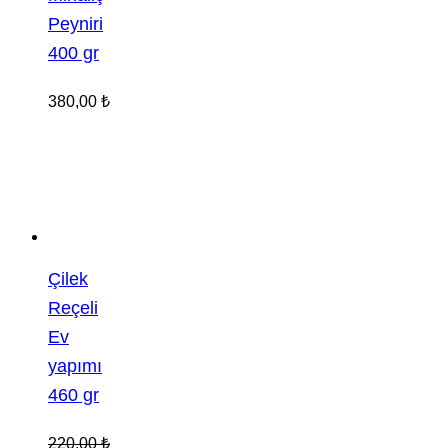
Peyniri
400 gr
380,00
₺
Çilek
Reçeli
Ev
yapımı
460 gr
220,00
₺