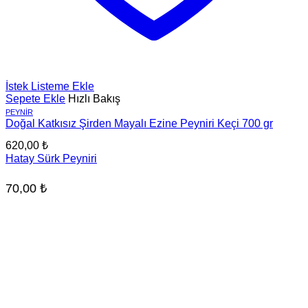
İstek Listeme Ekle
Sepete Ekle
Hızlı Bakış
PEYNIR
Doğal Katkısız Şirden Mayalı Ezine Peyniri Keçi 700 gr
620,00
₺
Hatay Sürk Peyniri
70,00
₺