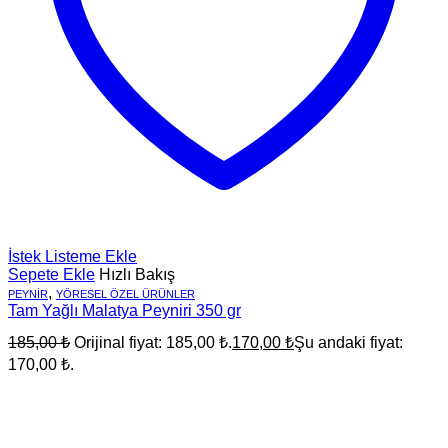
İstek Listeme Ekle
Sepete Ekle
Hızlı Bakış
,
PEYNIR
YÖRESEL ÖZEL ÜRÜNLER
Tam Yağlı Malatya Peyniri 350 gr
185,00
₺
Orijinal fiyat: 185,00 ₺.
170,00
₺
Şu andaki fiyat:
170,00 ₺.