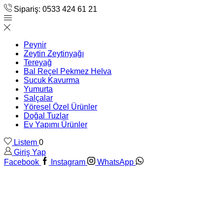
Sipariş: 0533 424 61 21
Peynir
Zeytin Zeytinyağı
Tereyağ
Bal Reçel Pekmez Helva
Sucuk Kavurma
Yumurta
Salçalar
Yöresel Özel Ürünler
Doğal Tuzlar
Ev Yapımı Ürünler
Listem
0
Giriş Yap
Facebook
Instagram
WhatsApp