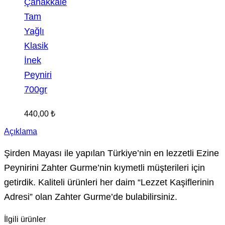
Çanakkale
Tam
Yağlı
Klasik
İnek
Peyniri
700gr
440,00
₺
Açıklama
Şirden Mayası ile yapılan Türkiye’nin en lezzetli Ezine
Peynirini Zahter Gurme’nin kıymetli müşterileri için
getirdik. Kaliteli ürünleri her daim “Lezzet Kaşiflerinin
Adresi” olan Zahter Gurme’de bulabilirsiniz.
İlgili ürünler