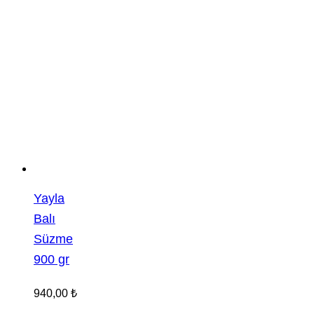
Yayla
Balı
Süzme
900 gr
940,00
₺