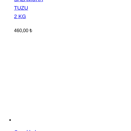
TUZU
2 KG
460,00
₺