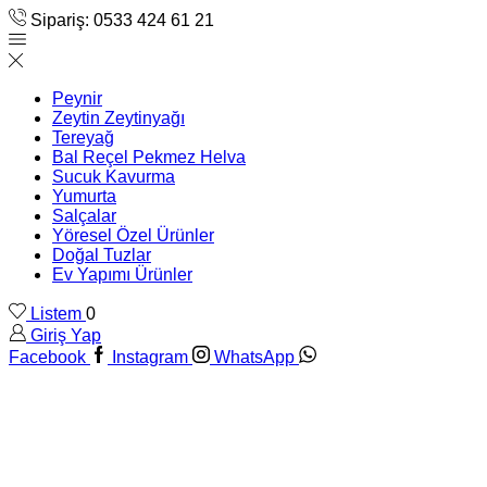
Sipariş: 0533 424 61 21
Peynir
Zeytin Zeytinyağı
Tereyağ
Bal Reçel Pekmez Helva
Sucuk Kavurma
Yumurta
Salçalar
Yöresel Özel Ürünler
Doğal Tuzlar
Ev Yapımı Ürünler
Listem
0
Giriş Yap
Facebook
Instagram
WhatsApp