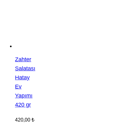
Zahter
Salatası
Hatay
Ev
Yapımı
420 gr
420,00
₺