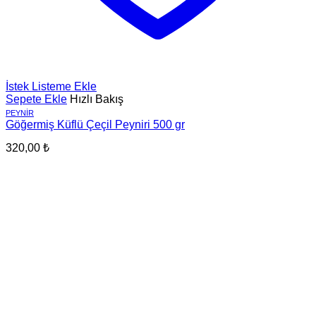
İstek Listeme Ekle
Sepete Ekle
Hızlı Bakış
PEYNIR
Göğermiş Küflü Çeçil Peyniri 500 gr
320,00
₺