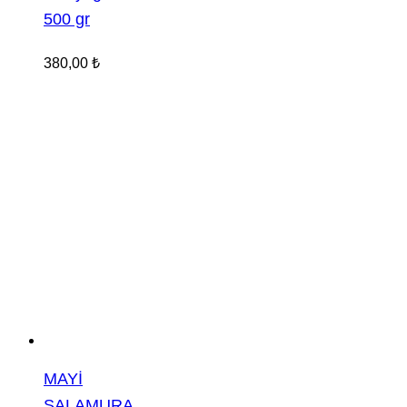
500 gr
380,00
₺
MAYİ
SALAMURA