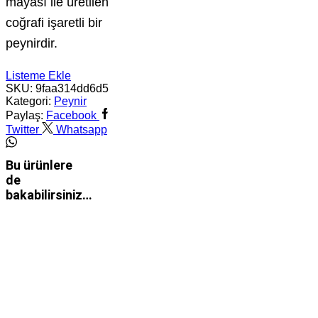
mayası ile üretilen
coğrafi işaretli bir
peynirdir.
Listeme Ekle
SKU:
9faa314dd6d5
Kategori:
Peynir
Paylaş:
Facebook
Twitter
Whatsapp
Bu ürünlere
de
bakabilirsiniz…