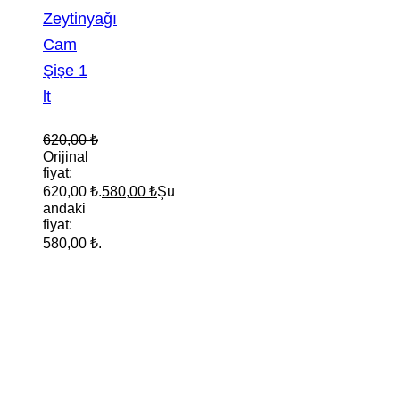
Zeytinyağı
Cam
Şişe 1
lt
620,00
₺
Orijinal
fiyat:
620,00 ₺.
580,00
₺
Şu
andaki
fiyat:
580,00 ₺.