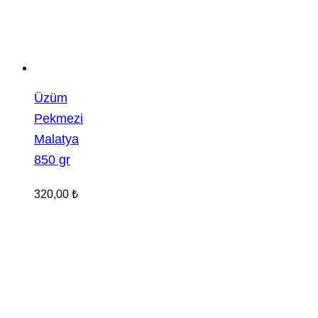
Üzüm
Pekmezi
Malatya
850 gr
320,00
₺