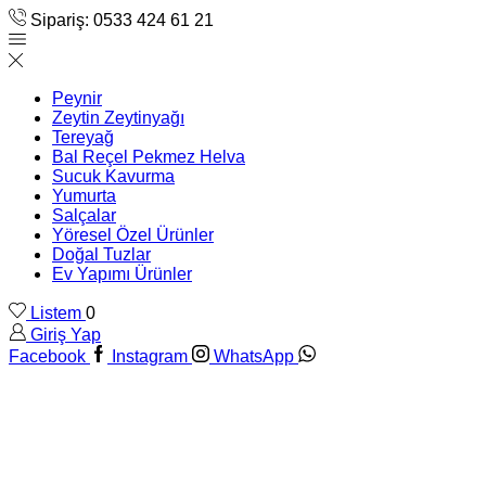
Sipariş: 0533 424 61 21
Peynir
Zeytin Zeytinyağı
Tereyağ
Bal Reçel Pekmez Helva
Sucuk Kavurma
Yumurta
Salçalar
Yöresel Özel Ürünler
Doğal Tuzlar
Ev Yapımı Ürünler
Listem
0
Giriş Yap
Facebook
Instagram
WhatsApp