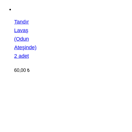
Tandır
Lavaş
(Odun
Ateşinde)
2 adet
60,00
₺