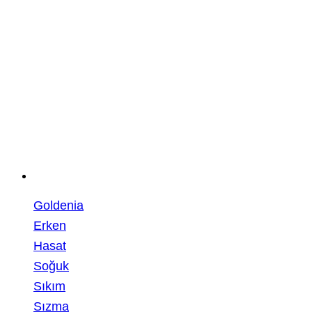
Goldenia
Erken
Hasat
Soğuk
Sıkım
Sızma