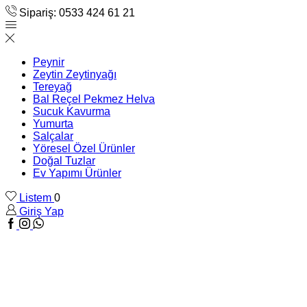
Sipariş: 0533 424 61 21
Peynir
Zeytin Zeytinyağı
Tereyağ
Bal Reçel Pekmez Helva
Sucuk Kavurma
Yumurta
Salçalar
Yöresel Özel Ürünler
Doğal Tuzlar
Ev Yapımı Ürünler
Listem
0
Giriş Yap
Facebook
Instagram
WhatsApp