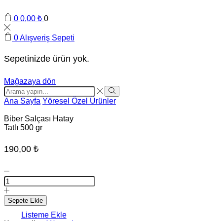
0
0,00
₺
0
0
Alışveriş Sepeti
Sepetinizde ürün yok.
Mağazaya dön
Search
input
Search
Ana Sayfa
Yöresel Özel Ürünler
Biber Salçası Hatay
Tatlı 500 gr
190,00
₺
Biber
Salçası
Hatay
Tatlı
Sepete Ekle
500
Listeme Ekle
gr