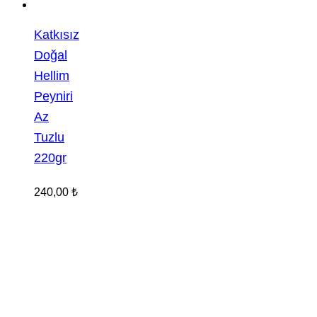
Katkısız
Doğal
Hellim
Peyniri
Az
Tuzlu
220gr
240,00
₺