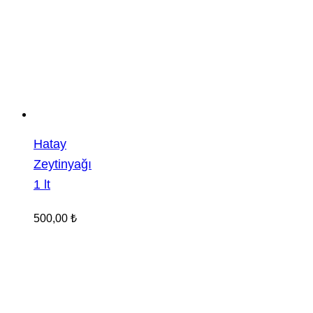
Hatay
Zeytinyağı
1 lt
500,00
₺