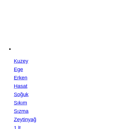
Kuzey
Ege
Erken
Hasat
Soğuk
Sıkım
Sızma
Zeytinyağ
1 lt