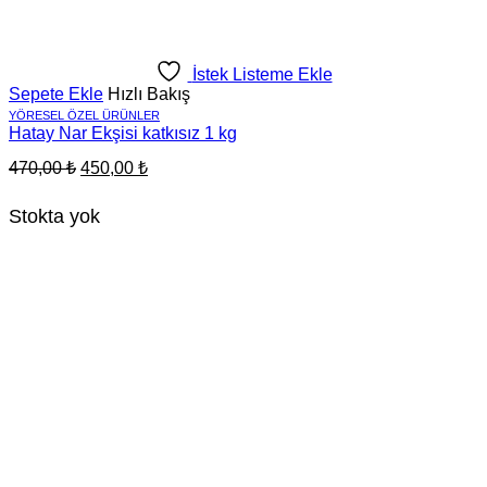
İstek Listeme Ekle
Sepete Ekle
Hızlı Bakış
YÖRESEL ÖZEL ÜRÜNLER
Hatay Nar Ekşisi katkısız 1 kg
Orijinal
Şu
470,00
₺
450,00
₺
fiyat:
andaki
fiyat:
470,00 ₺.
Stokta yok
450,00 ₺.