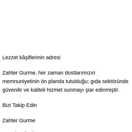
Lezzet kâşiflerinin adresi
Zahter Gurme, her zaman dostlarımızın
memnuniyetinin ön planda tutulduğu; gıda sektöründe
güvenilir ve kaliteli hizmet sunmayı şiar edinmiştir.
Bizi Takip Edin
Instagram
Whatsapp
Email
Zahter Gurme