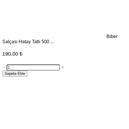
Biber
Salçası Hatay Tatlı 500 ...
190,00
₺
Biber
Salçası
Sepete Ekle
Hatay
Tatlı
500
gr
adet