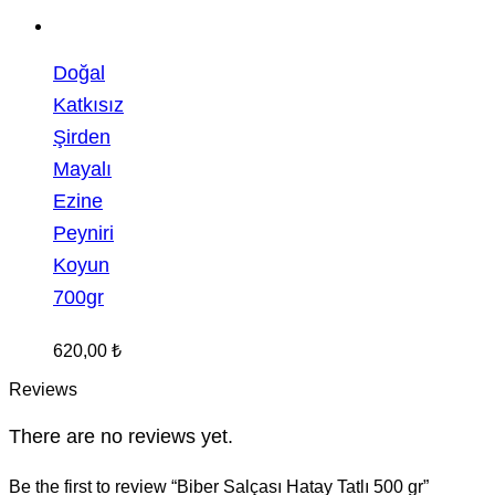
Doğal
Katkısız
Şirden
Mayalı
Ezine
Peyniri
Koyun
700gr
620,00
₺
Reviews
There are no reviews yet.
Be the first to review “Biber Salçası Hatay Tatlı 500 gr”