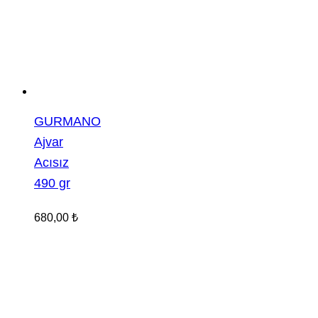
GURMANO
Ajvar
Acısız
490 gr
680,00
₺