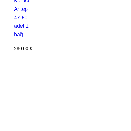
Kurusu
Antep
47-50
adet 1
bağ
280,00
₺