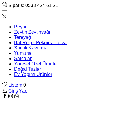
Sipariş: 0533 424 61 21
Peynir
Zeytin Zeytinyağı
Tereyağ
Bal Reçel Pekmez Helva
Sucuk Kavurma
Yumurta
Salçalar
Yöresel Özel Ürünler
Doğal Tuzlar
Ev Yapımı Ürünler
Listem
0
Giriş Yap
Facebook
Instagram
WhatsApp