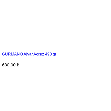
GURMANO Ajvar Acısız 490 gr
680,00
₺