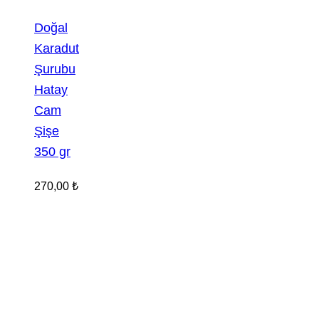
Doğal
Karadut
Şurubu
Hatay
Cam
Şişe
350 gr
270,00
₺