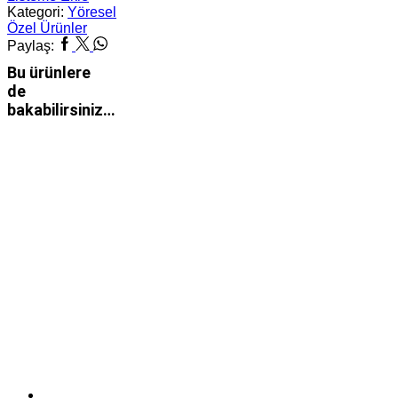
kg
Kategori:
Yöresel
adet
Özel Ürünler
Facebook
Twitter
Whatsapp
Paylaş:
Bu ürünlere
de
bakabilirsiniz…