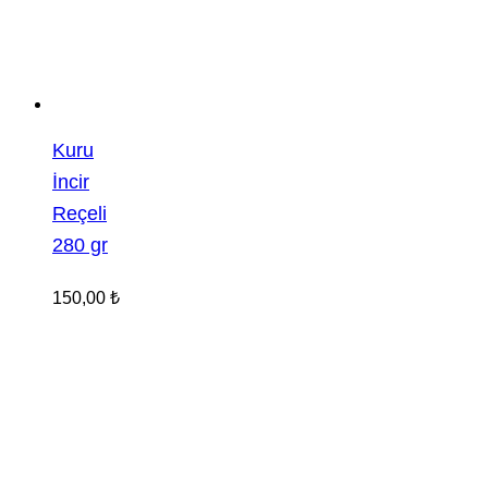
Kuru
İncir
Reçeli
280 gr
150,00
₺