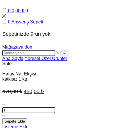
0
0,00
₺
0
0
Alışveriş Sepeti
Sepetinizde ürün yok.
Mağazaya dön
Search
input
Search
Ana Sayfa
Yöresel Özel Ürünler
Sale
Hatay Nar Ekşisi
katkısız 1 kg
Orijinal
Şu
470,00
₺
450,00
₺
fiyat:
andaki
Hatay
470,00 ₺.
fiyat:
Nar
Ekşisi
450,00 ₺.
katkısız
Sepete Ekle
1
Listeme Ekle