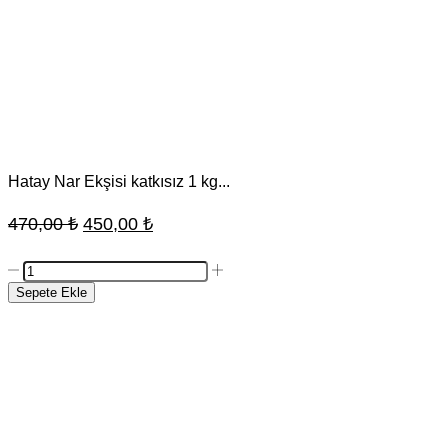
Hatay Nar Ekşisi katkısız 1 kg...
Orijinal
Şu
470,00
₺
450,00
₺
fiyat:
andaki
Hatay
470,00 ₺.
fiyat:
Nar
Sepete Ekle
Ekşisi
450,00 ₺.
katkısız
1
kg
adet