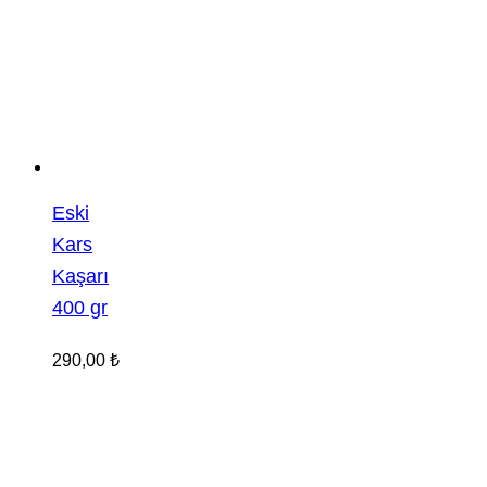
Eski
Kars
Kaşarı
400 gr
290,00
₺