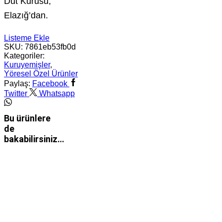
Dut Kurusu,
Elazığ’dan.
Listeme Ekle
SKU:
7861eb53fb0d
Kategoriler:
Kuruyemişler
,
Yöresel Özel Ürünler
Paylaş:
Facebook
Twitter
Whatsapp
Bu ürünlere
de
bakabilirsiniz…