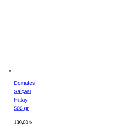
Domates
Salçası
Hatay
500 gr
130,00
₺