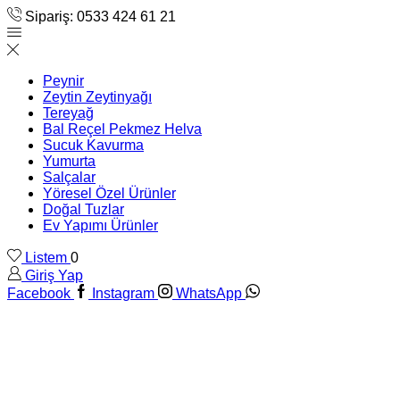
Sipariş: 0533 424 61 21
Peynir
Zeytin Zeytinyağı
Tereyağ
Bal Reçel Pekmez Helva
Sucuk Kavurma
Yumurta
Salçalar
Yöresel Özel Ürünler
Doğal Tuzlar
Ev Yapımı Ürünler
Listem
0
Giriş Yap
Facebook
Instagram
WhatsApp