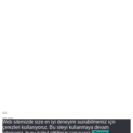
Web sitemizde size en iyi deneyimi sunabilmemiz için
çerezleri kullanıyoruz. Bu siteyi kullanmaya devam
ederseniz, bunu kabul ettiğinizi varsayarız.