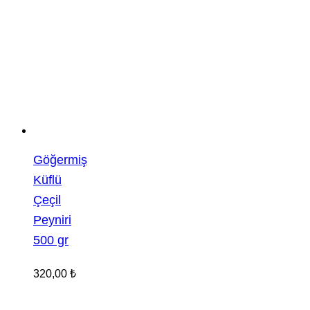
Göğermiş
Küflü
Çeçil
Peyniri
500 gr
320,00
₺