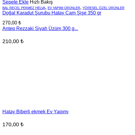
Sepete Ekle
Hızlı Bakış
,
,
BAL REÇEL PEKMEZ HELVA
EV YAPIMI ÜRÜNLER
YÖRESEL ÖZEL ÜRÜNLER
Doğal Karadut Şurubu Hatay Cam Şişe 350 gr
270,00
₺
Antep Rezzaki Siyah Üzüm 300 g...
210,00
₺
Hatay Biberli ekmek Ev Yapımı
170,00
₺