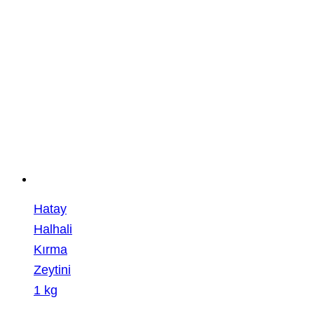
Hatay
Halhali
Kırma
Zeytini
1 kg