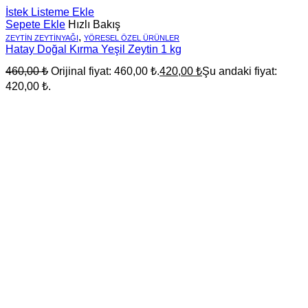
İstek Listeme Ekle
Sepete Ekle
Hızlı Bakış
,
ZEYTIN ZEYTINYAĞI
YÖRESEL ÖZEL ÜRÜNLER
Hatay Doğal Kırma Yeşil Zeytin 1 kg
460,00
₺
Orijinal fiyat: 460,00 ₺.
420,00
₺
Şu andaki fiyat:
420,00 ₺.