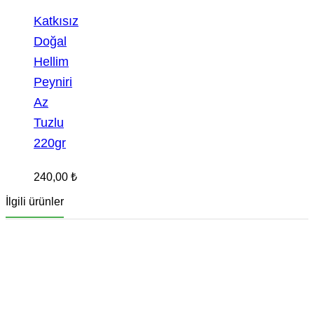
Katkısız
Doğal
Hellim
Peyniri
Az
Tuzlu
220gr
240,00
₺
İlgili ürünler