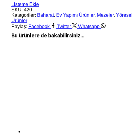
Listeme Ekle
SKU:
420
Kategoriler:
Baharat
,
Ev Yapımı Ürünler
,
Mezeler
,
Yöresel
Ürünler
Paylaş:
Facebook
Twitter
Whatsapp
Bu ürünlere de bakabilirsiniz…