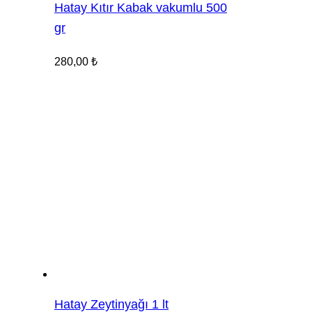
Hatay Kıtır Kabak vakumlu 500
gr
280,00
₺
Hatay Zeytinyağı 1 lt