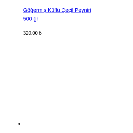
Göğermiş Küflü Çeçil Peyniri
500 gr
320,00
₺