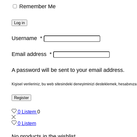
Remember Me
Log in
Username
*
Email address
*
A password will be sent to your email address.
Kişisel verileriniz, bu web sitesindeki deneyiminizi desteklemek, hesabınıza
Register
0
Listem
0
0
Listem
No products in the wishlist.