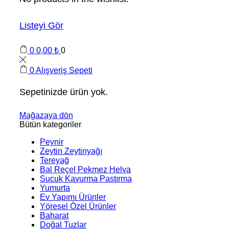
Listeyi Gör
0
0,00
₺
0
0
Alışveriş Sepeti
Sepetinizde ürün yok.
Mağazaya dön
Bütün kategoriler
Peynir
Zeytin Zeytinyağı
Tereyağ
Bal Reçel Pekmez Helva
Sucuk Kavurma Pastırma
Yumurta
Ev Yapımı Ürünler
Yöresel Özel Ürünler
Baharat
Doğal Tuzlar